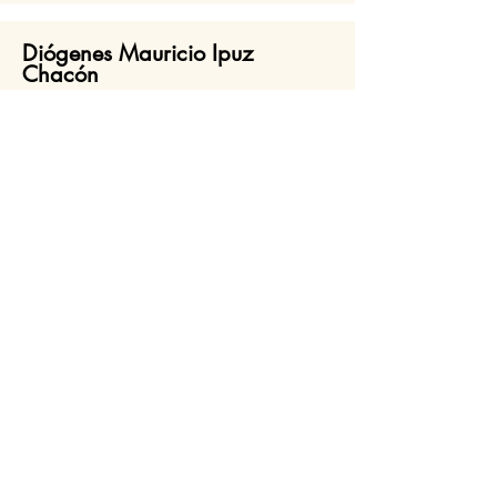
Diógenes Mauricio Ipuz
Chacón
(+57)
3115455896
dmipuzc@unal.edu.co
Rosa Liliana López
(+57)
3107594205
rosaliliana_lopez@yahoo.com.ar
LA ASOCIACIÓN
MEMBRESÍA