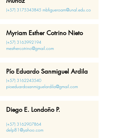
Muñoz
mbfigueroam@unal.edu.co
(+57)
3175343845
Myriam Esther Cotrino Nieto
(+57)
3163992194
mesthercotrino@gmail.com
Pío Eduardo Sanmiguel Ardila
(+57)
3162243540
pioeduardosanmiguelardila@gmail.com
Diego E. Londoño P.
(+57)
3162907864
delp81@yahoo.com