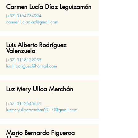
Carmen Lucía Díaz Leguizamón
(+57)
3164734994
carmenluciadiaz@gmail.com
Luis Alberto Rodríguez
Valenzuela
(+57)
3118122055
luis1rodriguez@hotmail.com
Luz Mery Ulloa Merchán
(+57)
3112645649
luzmeryulloamerchan2010@gmail.com
Mario Bernardo Figueroa