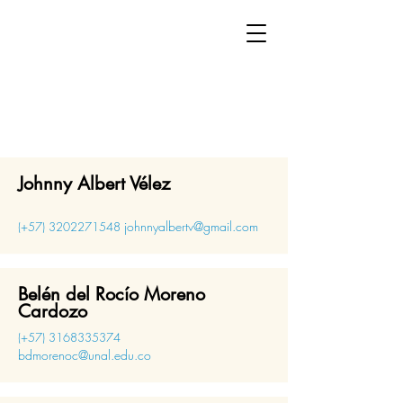
ANALÍTICA
Asociación de Psicoanálisis de Bogotá
Johnny Albert Vélez
johnnyalbertv@gmail.com
(+57)
3202271548
Belén del Rocío Moreno
Cardozo
(+57)
3168335374
bdmorenoc@unal.edu.co