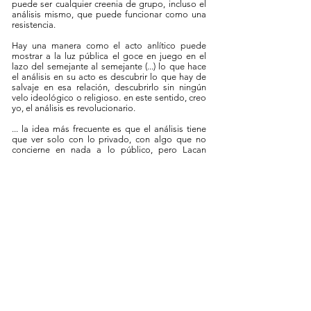
puede ser cualquier creenia de grupo, incluso el
análisis mismo, que puede funcionar como una
resistencia.
Hay una manera como el acto anlítico puede
mostrar a la luz pública el goce en juego en el
lazo del semejante al semejante (...) lo que hace
el análisis en su acto es descubrir lo que hay de
salvaje en esa relación, descubrirlo sin ningún
velo ideológico o religioso. en este sentido, creo
yo, el análisis es revolucionario.
... la idea más frecuente es que el análisis tiene
que ver solo con lo privado, con algo que no
concierne en nada a lo público, pero Lacan
mostró que todos los discurso, el discruso
analítico y todos los otros discursos, tienen un
lazo entre ellos que hace que intervenir sobre un
punto tenga efectos sobre los otros puntos.
Freud, en su descubrimiento, tiene algo
insoportable, no por la motivación sexual de
avrios actos humanos que él descubrió, sino en
el sentido en que el hombre, con el
descubrimiento de Freud, debe tener en cuenta
que él es responsable de su propio deseo, que
su deseo conlleva algo de su culpabilidad que
tiene que ver con su sexualidad. Es por eso que
Freud es insoportable. Es en la medida en que
con esta dimensión del deseo sexual, el hombre