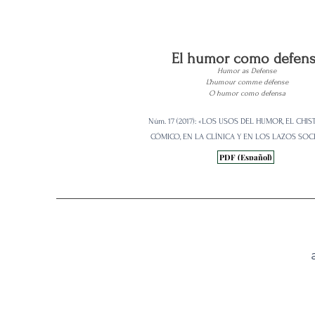
El humor como defen
Humor as Defense
L’humour comme défense
O humor como defensa
Núm. 17 (2017): «LOS USOS DEL HUMOR, EL CHIS
CÓMICO, EN LA CLÍNICA Y EN LOS LAZOS SOC
PDF (Español)