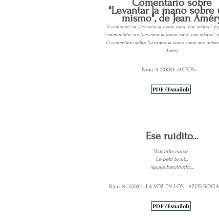
Comentario sobre
"Levantar la mano sobre
mismo", de Jean Amér
A comment on "Levantar la mano sobre uno mismo", by
Commentaire sur "Levantar la mano sobre uno mismo", 
O comentario sobre "Levantar la mano sobre uno mismo"
Améry
Núm. 9 (2009): «ACTOS»
PDF (Español)
Ese ruidito...
That little noise...
Ce petit bruit...
Aquele barulhinho...
Núm. 8 (2008): «LA VOZ EN LOS LAZOS SOCI
PDF (Español)