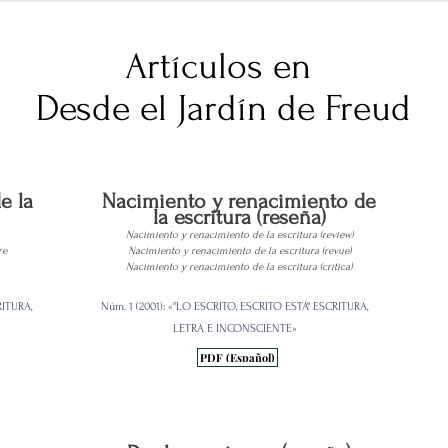
Artículos en
Desde el Jardín de Freud
e la
Nacimiento y renacimiento de
la escritura (reseña)
Nacimiento y renacimiento de la escritura (review)
re
Nacimiento y renacimiento de la escritura (revue)
Nacimiento y renacimiento de la escritura (crítica)
RITURA,
Núm. 1 (2001): «"LO ESCRITO, ESCRITO ESTÁ" ESCRITURA,
LETRA E INCONSCIENTE»
PDF (Español)