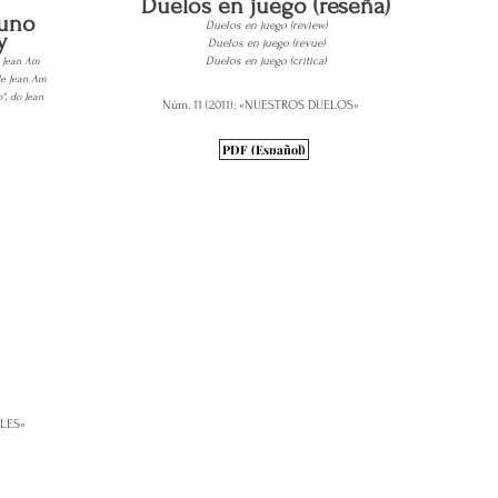
Duelos en juego (reseña)
 uno
Duelos en juego (review)
y
Duelos en juego (revue)
 Jean Am
Duelos en juego (crítica)
de Jean Am
, do Jean
Núm. 11 (2011): «NUESTROS DUELOS»
PDF (Español)
ALES»