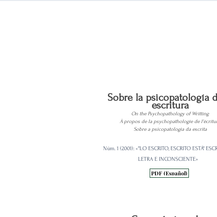
Sobre la psicopatología d
escritura
On the Psychopathology of Writting
À propos de la psychopathologie de l'écritu
Sobre a psicopatologia da escrita
Núm. 1 (2001): «"LO ESCRITO, ESCRITO ESTÁ" ESC
LETRA E INCONSCIENTE»
PDF (Español)