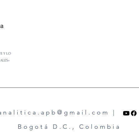
sa
TE Y LO
IALES»
analitica.apb@gmail.com
|
Bogotá D.C., Colombia